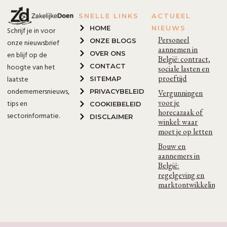
SNELLE LINKS
ACTUEEL
HOME
NIEUWS
Schrijf je in voor
Personeel
ONZE BLOGS
onze nieuwsbrief
aannemen in
OVER ONS
en blijf op de
België: contract,
hoogte van het
CONTACT
sociale lasten en
proeftijd
laatste
SITEMAP
ondernemersnieuws,
PRIVACYBELEID
Vergunningen
voor je
tips en
COOKIEBELEID
horecazaak of
sectorinformatie.
DISCLAIMER
winkel: waar
moet je op letten
Bouw en
aannemers in
België:
regelgeving en
marktontwikkelinge