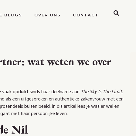
E BLOGS
OVER ONS
CONTACT
tner: wat weten we over
e vaak opduikt sinds haar deelname aan
The Sky Is The Limit
.
kend als een uitgesproken en authentieke zakenvrouw met een
grotendeels buiten beeld. In dit artikel lees je wat er wel en
mgaat met haar persoonlijke leven.
de Nil