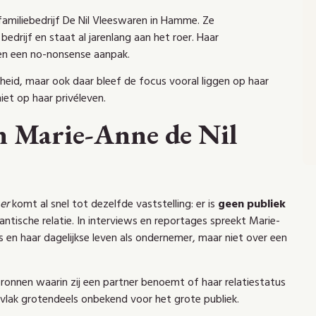
familiebedrijf De Nil Vleeswaren in Hamme. Ze
edrijf en staat al jarenlang aan het roer. Haar
 en een no-nonsense aanpak.
heid, maar ook daar bleef de focus vooral liggen op haar
iet op haar privéleven.
an Marie-Anne de Nil
er
komt al snel tot dezelfde vaststelling: er is
geen publiek
ntische relatie. In interviews en reportages spreekt Marie-
es en haar dagelijkse leven als ondernemer, maar niet over een
bronnen waarin zij een partner benoemt of haar relatiestatus
t vlak grotendeels onbekend voor het grote publiek.