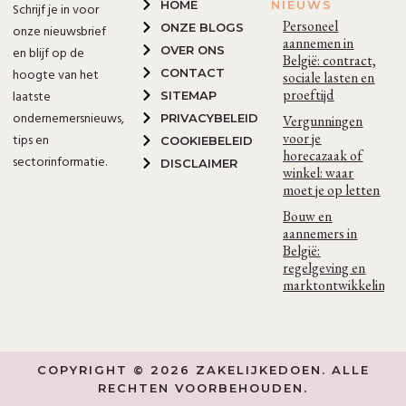
HOME
NIEUWS
Schrijf je in voor
Personeel
ONZE BLOGS
onze nieuwsbrief
aannemen in
OVER ONS
en blijf op de
België: contract,
hoogte van het
CONTACT
sociale lasten en
proeftijd
laatste
SITEMAP
ondernemersnieuws,
PRIVACYBELEID
Vergunningen
voor je
tips en
COOKIEBELEID
horecazaak of
sectorinformatie.
DISCLAIMER
winkel: waar
moet je op letten
Bouw en
aannemers in
België:
regelgeving en
marktontwikkelinge
COPYRIGHT © 2026 ZAKELIJKEDOEN. ALLE
RECHTEN VOORBEHOUDEN.